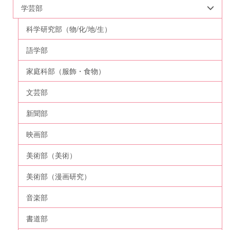
学芸部
科学研究部（物/化/地/生）
語学部
家庭科部（服飾・食物）
文芸部
新聞部
映画部
美術部（美術）
美術部（漫画研究）
音楽部
書道部