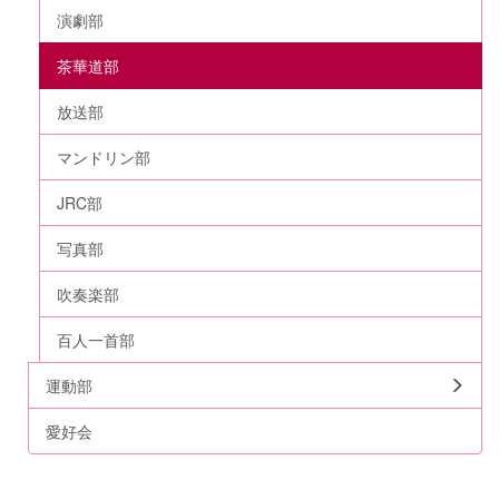
演劇部
茶華道部
放送部
マンドリン部
JRC部
写真部
吹奏楽部
百人一首部
運動部
愛好会