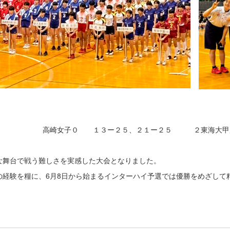
戦 高崎女子０ １３ー２５、２１ー２５ ２東海大甲
な舞台で戦う難しさを実感した大会となりました。
の経験を糧に、6月8日から始まるインターハイ予選では優勝をめざして