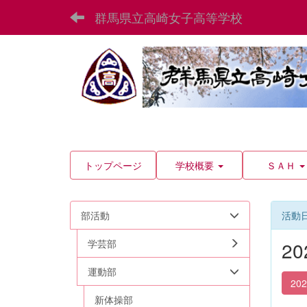
群馬県立高崎女子高等学校
トップページ
学校概要
ＳＡＨ
部活動
活動
学芸部
2
運動部
20
新体操部