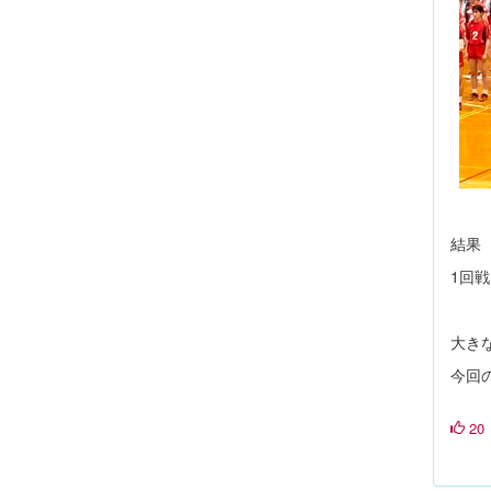
結果
1回
大き
今回
20