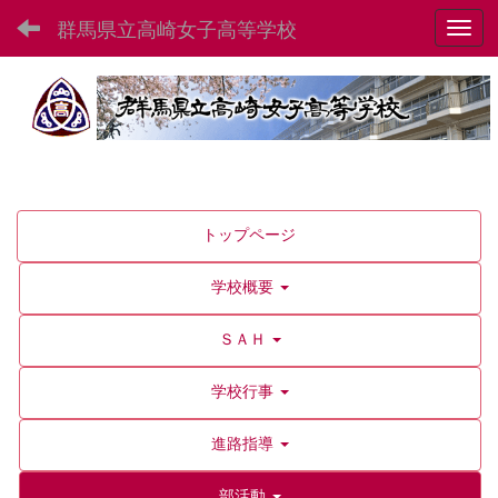
群馬県立高崎女子高等学校
Toggl
トップページ
学校概要
ＳＡＨ
学校行事
進路指導
部活動