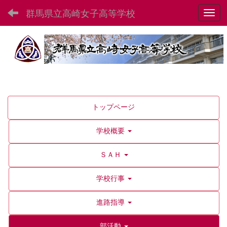
群馬県立高崎女子高等学校
Toggl
トップページ
学校概要
ＳＡＨ
学校行事
進路指導
部活動