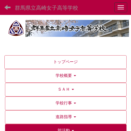
群馬県立高崎女子高等学校
Toggl
トップページ
学校概要
ＳＡＨ
学校行事
進路指導
部活動