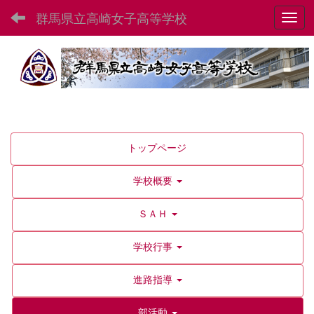
群馬県立高崎女子高等学校
Toggl
トップページ
学校概要
ＳＡＨ
学校行事
進路指導
部活動