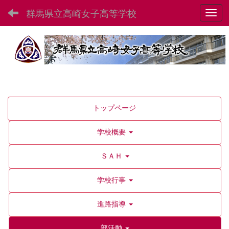
群馬県立高崎女子高等学校
Toggl
トップページ
学校概要
ＳＡＨ
学校行事
進路指導
部活動