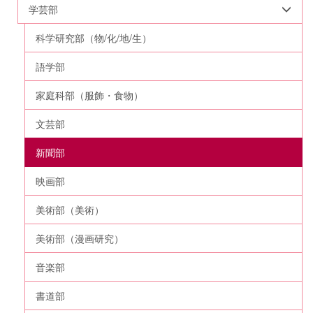
学芸部
科学研究部（物/化/地/生）
語学部
家庭科部（服飾・食物）
文芸部
新聞部
映画部
美術部（美術）
美術部（漫画研究）
音楽部
書道部