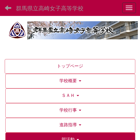
群馬県立高崎女子高等学校
Toggl
トップページ
学校概要
ＳＡＨ
学校行事
進路指導
部活動