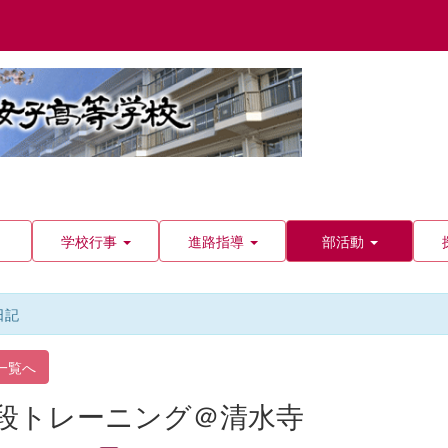
学校行事
進路指導
部活動
日記
一覧へ
段トレーニング＠清水寺