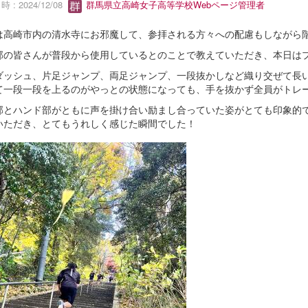
 : 2024/12/08
群馬県立高崎女子高等学校Webページ管理者
は高崎市内の清水寺にお邪魔して、参拝される方々への配慮もしながら
部の皆さんが普段から使用しているとのことで教えていただき、本日はプ
ダッシュ、片足ジャンプ、両足ジャンプ、一段抜かしなど織り交ぜて長
て一段一段を上るのがやっとの状態になっても、手を抜かず全員がトレ
部とハンド部がともに声を掛け合い励まし合っていた姿がとても印象的
いただき、とてもうれしく感じた瞬間でした！