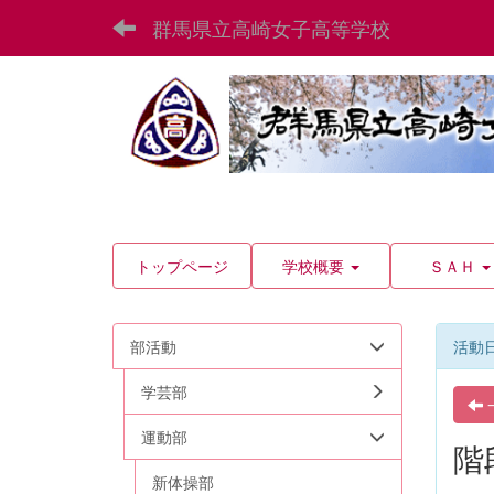
群馬県立高崎女子高等学校
トップページ
学校概要
ＳＡＨ
部活動
活動
学芸部
運動部
階
新体操部