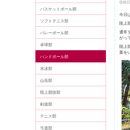
投稿日時
バスケットボール部
今日
ソフトテニス部
陸上
通常
バレーボール部
がっ
卓球部
陸上
葉を
ハンドボール部
水泳部
山岳部
陸上競技部
剣道部
テニス部
弓道部