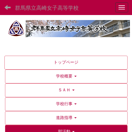
群馬県立高崎女子高等学校
Toggl
トップページ
学校概要
ＳＡＨ
学校行事
進路指導
部活動