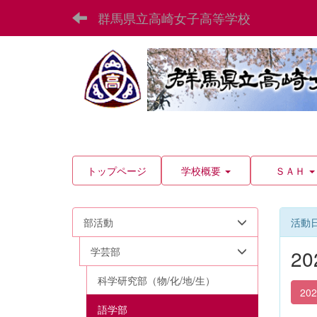
群馬県立高崎女子高等学校
トップページ
学校概要
ＳＡＨ
部活動
活動
学芸部
2
科学研究部（物/化/地/生）
20
語学部