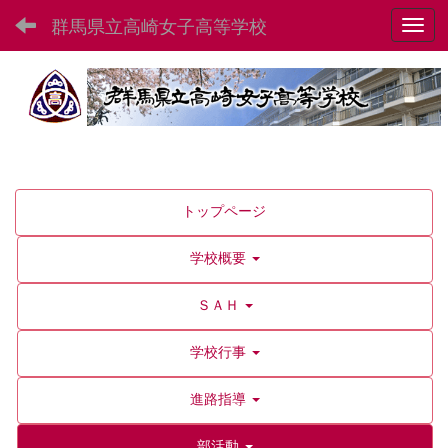
群馬県立高崎女子高等学校
Toggl
トップページ
学校概要
ＳＡＨ
学校行事
進路指導
部活動