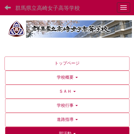
群馬県立高崎女子高等学校
Toggl
トップページ
学校概要
ＳＡＨ
学校行事
進路指導
部活動