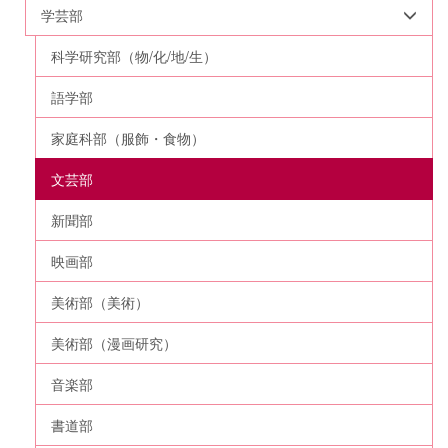
学芸部
科学研究部（物/化/地/生）
語学部
家庭科部（服飾・食物）
文芸部
新聞部
映画部
美術部（美術）
美術部（漫画研究）
音楽部
書道部