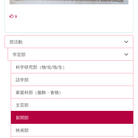
9
部活動
学芸部
科学研究部（物/化/地/生）
語学部
家庭科部（服飾・食物）
文芸部
新聞部
映画部