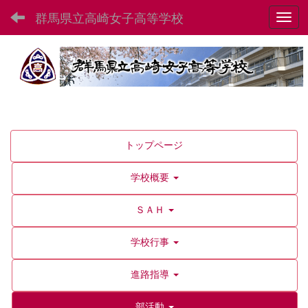
群馬県立高崎女子高等学校
Toggl
トップページ
学校概要
ＳＡＨ
学校行事
進路指導
部活動