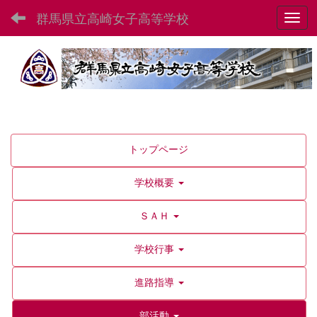
群馬県立高崎女子高等学校
Toggl
トップページ
学校概要
ＳＡＨ
学校行事
進路指導
部活動