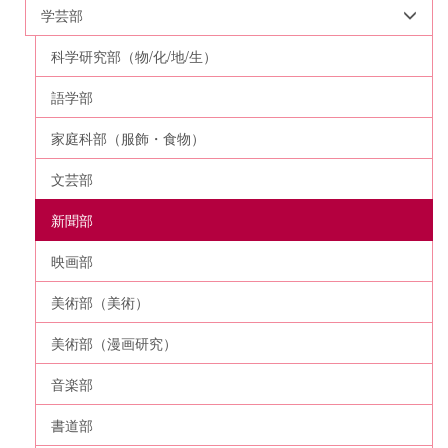
学芸部
科学研究部（物/化/地/生）
語学部
家庭科部（服飾・食物）
文芸部
新聞部
映画部
美術部（美術）
美術部（漫画研究）
音楽部
書道部