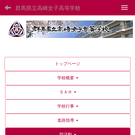
群馬県立高崎女子高等学校
Toggl
トップページ
学校概要
ＳＡＨ
学校行事
進路指導
部活動