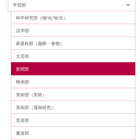
学芸部
科学研究部（物/化/地/生）
語学部
家庭科部（服飾・食物）
文芸部
新聞部
映画部
美術部（美術）
美術部（漫画研究）
音楽部
書道部