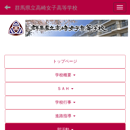
群馬県立高崎女子高等学校
Toggl
トップページ
学校概要
ＳＡＨ
学校行事
進路指導
部活動