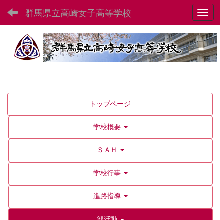
群馬県立高崎女子高等学校
Toggl
トップページ
学校概要
ＳＡＨ
学校行事
進路指導
部活動