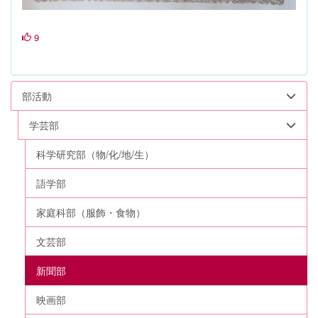
9
部活動
学芸部
科学研究部（物/化/地/生）
語学部
家庭科部（服飾・食物）
文芸部
新聞部
映画部