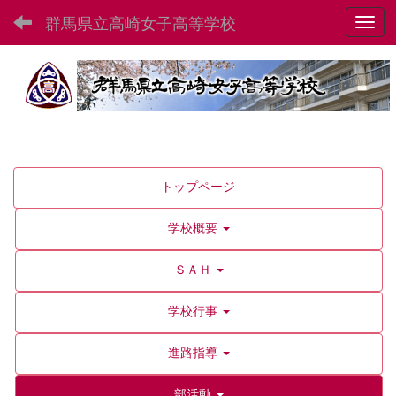
群馬県立高崎女子高等学校
Toggl
トップページ
学校概要
ＳＡＨ
学校行事
進路指導
部活動