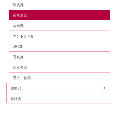
演劇部
茶華道部
放送部
マンドリン部
JRC部
写真部
吹奏楽部
百人一首部
運動部
愛好会