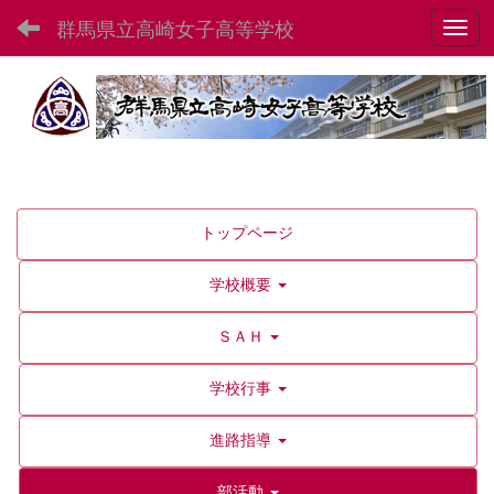
群馬県立高崎女子高等学校
Toggl
トップページ
学校概要
ＳＡＨ
学校行事
進路指導
部活動