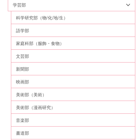
学芸部
科学研究部（物/化/地/生）
語学部
家庭科部（服飾・食物）
文芸部
新聞部
映画部
美術部（美術）
美術部（漫画研究）
音楽部
書道部