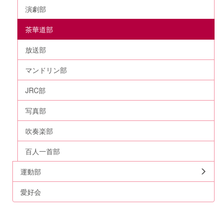
演劇部
茶華道部
放送部
マンドリン部
JRC部
写真部
吹奏楽部
百人一首部
運動部
愛好会