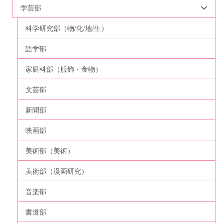
学芸部
科学研究部（物/化/地/生）
語学部
家庭科部（服飾・食物）
文芸部
新聞部
映画部
美術部（美術）
美術部（漫画研究）
音楽部
書道部