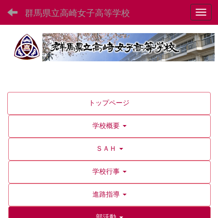
群馬県立高崎女子高等学校
Toggl
トップページ
学校概要
ＳＡＨ
学校行事
進路指導
部活動