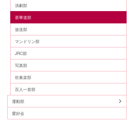
演劇部
茶華道部
放送部
マンドリン部
JRC部
写真部
吹奏楽部
百人一首部
運動部
愛好会