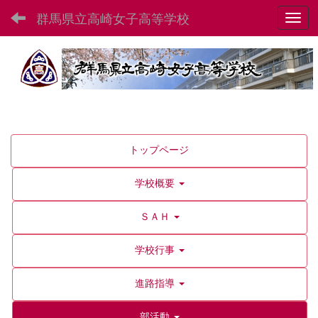
群馬県立高崎女子高等学校
Toggl
トップページ
学校概要
ＳＡＨ
学校行事
進路指導
部活動