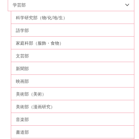
学芸部
科学研究部（物/化/地/生）
語学部
家庭科部（服飾・食物）
文芸部
新聞部
映画部
美術部（美術）
美術部（漫画研究）
音楽部
書道部