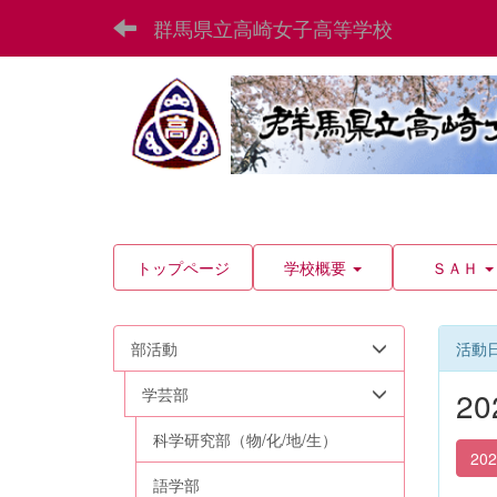
群馬県立高崎女子高等学校
トップページ
学校概要
ＳＡＨ
部活動
活動
学芸部
2
科学研究部（物/化/地/生）
20
語学部