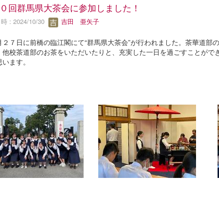
０回群馬県大茶会に参加しました！
 : 2024/10/30
吉田 亜矢子
月２７日に前橋の臨江閣にて“群馬県大茶会”が行われました。茶華道部
、他校茶道部のお茶をいただいたりと、充実した一日を過ごすことがで
思います。