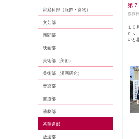
第７
家庭科部（服飾・食物）
投稿日時
文芸部
１０
たり
新聞部
いと
映画部
美術部（美術）
美術部（漫画研究）
音楽部
書道部
演劇部
茶華道部
放送部