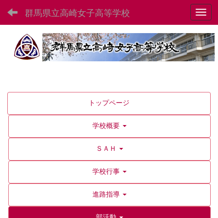
群馬県立高崎女子高等学校
Toggl
トップページ
学校概要
ＳＡＨ
学校行事
進路指導
部活動