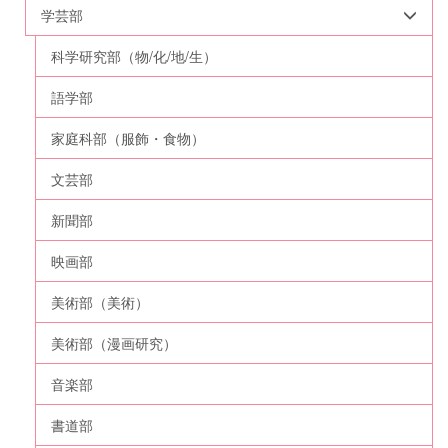
学芸部
科学研究部（物/化/地/生）
語学部
家庭科部（服飾・食物）
文芸部
新聞部
映画部
美術部（美術）
美術部（漫画研究）
音楽部
書道部