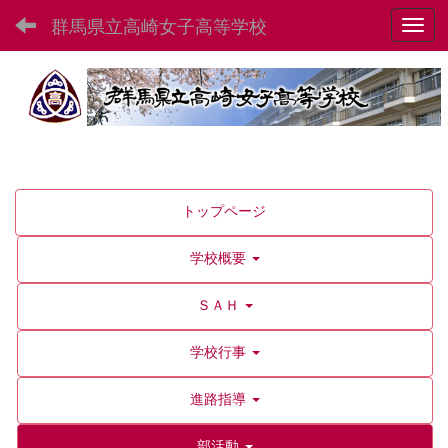
群馬県立高崎女子高等学校
Toggl
トップページ
学校概要
ＳＡＨ
学校行事
進路指導
部活動