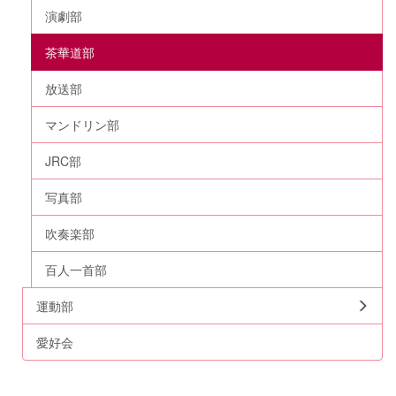
演劇部
茶華道部
放送部
マンドリン部
JRC部
写真部
吹奏楽部
百人一首部
運動部
愛好会