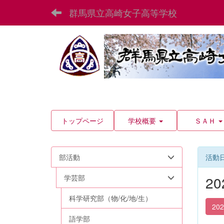
群馬県立高崎女子高等学校
トップページ
学校概要
ＳＡＨ
部活動
活動
学芸部
2
科学研究部（物/化/地/生）
20
語学部