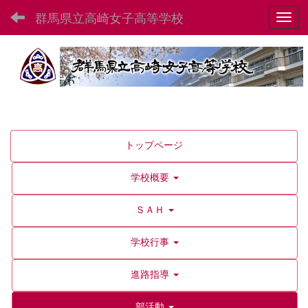
群馬県立高崎女子高等学校
Toggl
トップページ
学校概要
ＳＡＨ
学校行事
進路指導
部活動