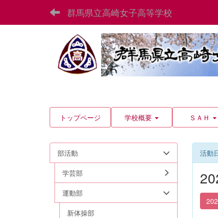
群馬県立高崎女子高等学校
トップページ
学校概要
ＳＡＨ
部活動
活動
学芸部
2
運動部
20
新体操部