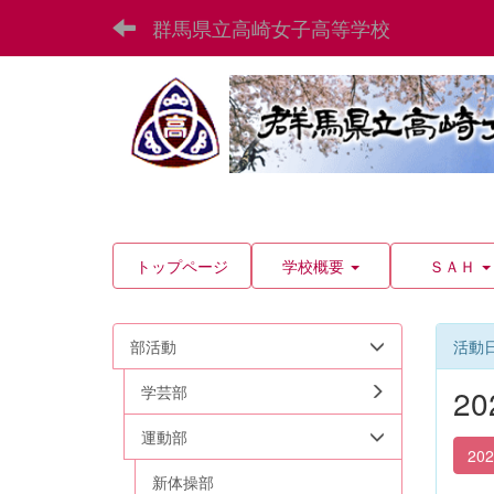
群馬県立高崎女子高等学校
トップページ
学校概要
ＳＡＨ
部活動
活動
学芸部
2
運動部
20
新体操部