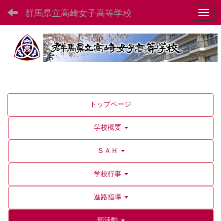
群馬県立高崎女子高等学校
Toggl
トップページ
学校概要
ＳＡＨ
学校行事
進路指導
部活動