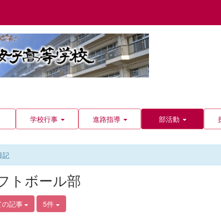
学校行事
進路指導
部活動
日記
フトボール部
ての記事
5件