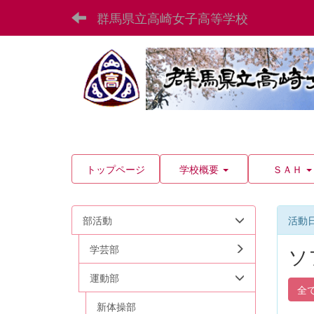
群馬県立高崎女子高等学校
トップページ
学校概要
ＳＡＨ
部活動
活動
学芸部
ソ
運動部
全
新体操部