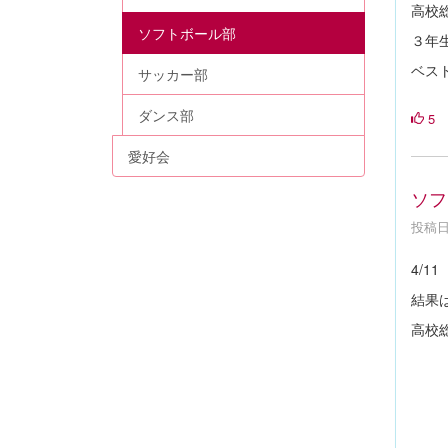
高校
ソフトボール部
３年
ベス
サッカー部
ダンス部
5
愛好会
ソフ
投稿日時
4/1
結果
高校