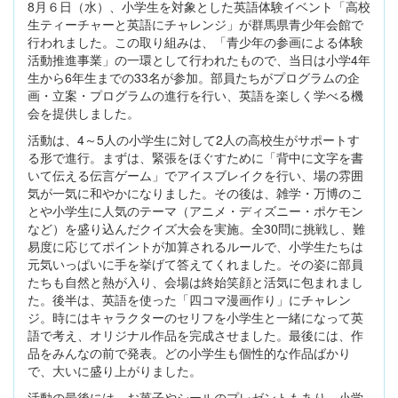
8月６日（水）、小学生を対象とした英語体験イベント「高校
生ティーチャーと英語にチャレンジ」が群馬県青少年会館で
行われました。この取り組みは、「青少年の参画による体験
活動推進事業」の一環として行われたもので、当日は小学4年
生から6年生までの33名が参加。部員たちがプログラムの企
画・立案・プログラムの進行を行い、英語を楽しく学べる機
会を提供しました。
活動は、4～5人の小学生に対して2人の高校生がサポートす
る形で進行。まずは、緊張をほぐすために「背中に文字を書
いて伝える伝言ゲーム」でアイスブレイクを行い、場の雰囲
気が一気に和やかになりました。その後は、雑学・万博のこ
とや小学生に人気のテーマ（アニメ・ディズニー・ポケモン
など）を盛り込んだクイズ大会を実施。全30問に挑戦し、難
易度に応じてポイントが加算されるルールで、小学生たちは
元気いっぱいに手を挙げて答えてくれました。その姿に部員
たちも自然と熱が入り、会場は終始笑顔と活気に包まれまし
た。後半は、英語を使った「四コマ漫画作り」にチャレン
ジ。時にはキャラクターのセリフを小学生と一緒になって英
語で考え、オリジナル作品を完成させました。最後には、作
品をみんなの前で発表。どの小学生も個性的な作品ばかり
で、大いに盛り上がりました。
活動の最後には、お菓子やシールのプレゼントもあり、小学