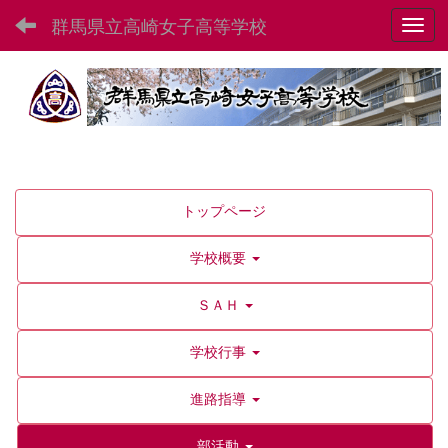
群馬県立高崎女子高等学校
Toggl
トップページ
学校概要
ＳＡＨ
学校行事
進路指導
部活動