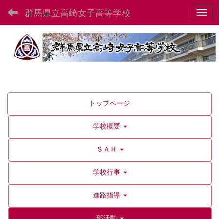
群馬県立高崎女子高等学校
Toggl
トップページ
学校概要
ＳＡＨ
学校行事
進路指導
部活動