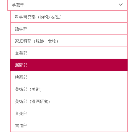
学芸部
科学研究部（物/化/地/生）
語学部
家庭科部（服飾・食物）
文芸部
新聞部
映画部
美術部（美術）
美術部（漫画研究）
音楽部
書道部