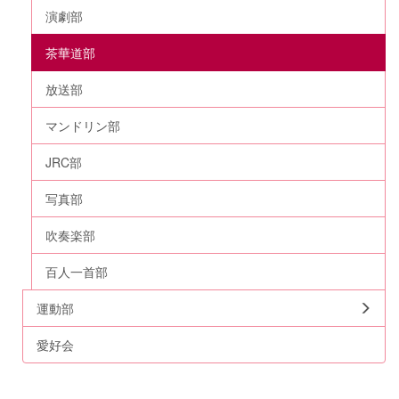
演劇部
茶華道部
放送部
マンドリン部
JRC部
写真部
吹奏楽部
百人一首部
運動部
愛好会