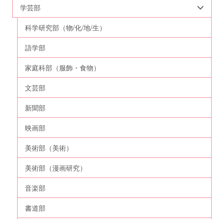
学芸部
科学研究部（物/化/地/生）
語学部
家庭科部（服飾・食物）
文芸部
新聞部
映画部
美術部（美術）
美術部（漫画研究）
音楽部
書道部