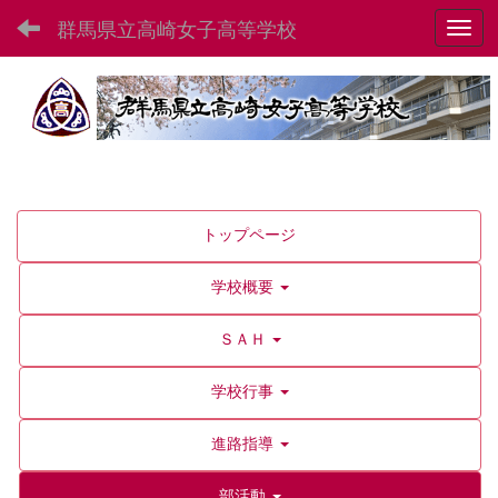
群馬県立高崎女子高等学校
Toggl
トップページ
学校概要
ＳＡＨ
学校行事
進路指導
部活動