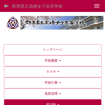
群馬県立高崎女子高等学校
Toggl
トップページ
学校概要
ＳＡＨ
学校行事
進路指導
部活動