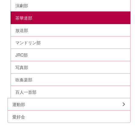
演劇部
茶華道部
放送部
マンドリン部
JRC部
写真部
吹奏楽部
百人一首部
運動部
愛好会