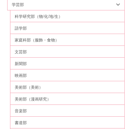
学芸部
科学研究部（物/化/地/生）
語学部
家庭科部（服飾・食物）
文芸部
新聞部
映画部
美術部（美術）
美術部（漫画研究）
音楽部
書道部