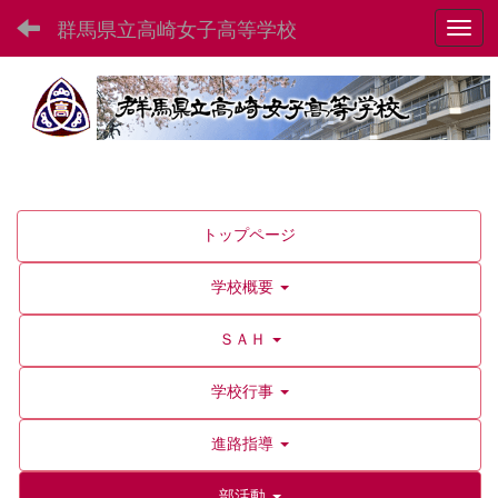
群馬県立高崎女子高等学校
Toggl
トップページ
学校概要
ＳＡＨ
学校行事
進路指導
部活動