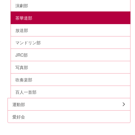
演劇部
茶華道部
放送部
マンドリン部
JRC部
写真部
吹奏楽部
百人一首部
運動部
愛好会