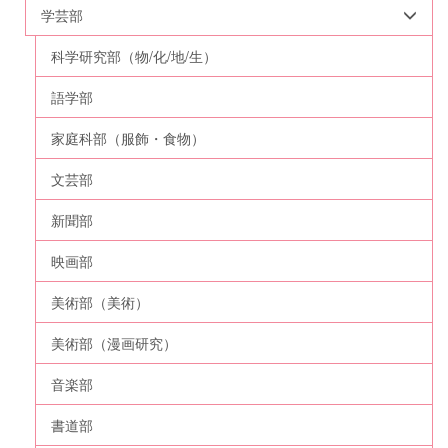
学芸部
科学研究部（物/化/地/生）
語学部
家庭科部（服飾・食物）
文芸部
新聞部
映画部
美術部（美術）
美術部（漫画研究）
音楽部
書道部