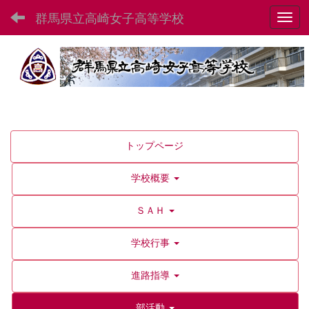
群馬県立高崎女子高等学校
Toggl
トップページ
学校概要
ＳＡＨ
学校行事
進路指導
部活動