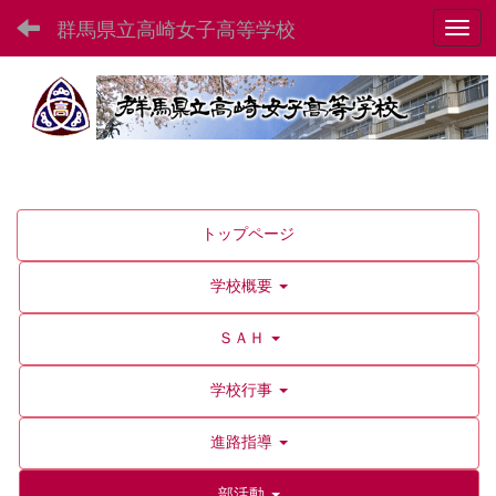
群馬県立高崎女子高等学校
Toggl
トップページ
学校概要
ＳＡＨ
学校行事
進路指導
部活動