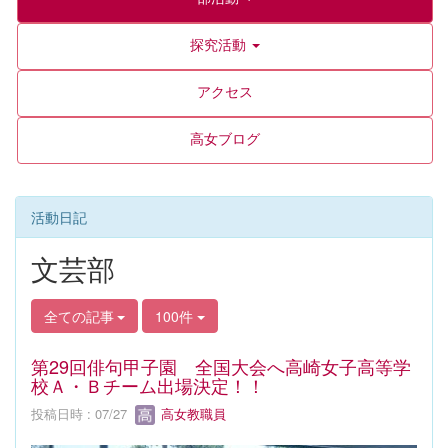
探究活動
アクセス
高女ブログ
活動日記
文芸部
全ての記事
100件
第29回俳句甲子園 全国大会へ高崎女子高等学
校Ａ・Ｂチーム出場決定！！
投稿日時 : 07/27
高女教職員