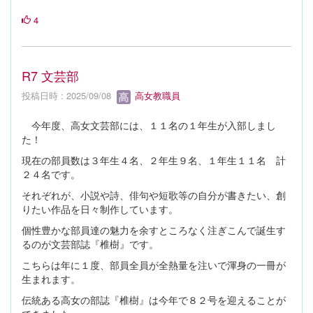
4
R7 文芸部
投稿日時 : 2025/09/08
高女教職員
今年度、高女文芸部には、１１名の１年生が入部しまし
た！
現在の部員数は３年生４名、２年生９名、１年生１１名 計
２４名です。
それぞれが、小説や詩、俳句や短歌等の自分が書きたい、創
りたい作品を日々制作しています。
個性豊かな部員達の魅力を余すところなく注ぎこんで誕生す
るのが文芸部誌『椎樹』です。
こちらは年に１度、部員全員が全熱量を注いで渾身の一冊が
生まれます。
伝統ある高女の部誌『椎樹』は今年で８２号を迎えることが