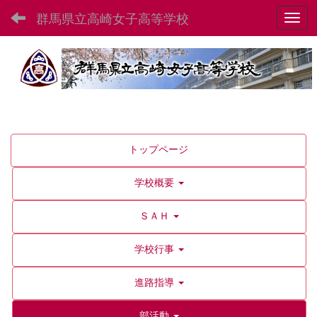
群馬県立高崎女子高等学校
Toggl
トップページ
学校概要
ＳＡＨ
学校行事
進路指導
部活動