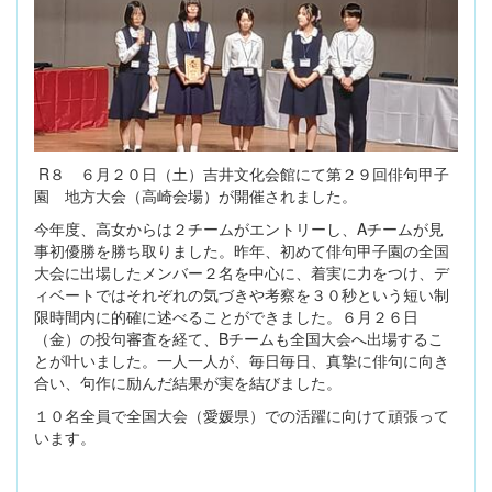
R８ ６月２０日（土）吉井文化会館にて第２９回俳句甲子
園 地方大会（高崎会場）が開催されました。
今年度、高女からは２チームがエントリーし、Aチームが見
事初優勝を勝ち取りました。昨年、初めて俳句甲子園の全国
大会に出場したメンバー２名を中心に、着実に力をつけ、デ
ィベートではそれぞれの気づきや考察を３０秒という短い制
限時間内に的確に述べることができました。６月２６日
（金）の投句審査を経て、Bチームも全国大会へ出場するこ
とが叶いました。一人一人が、毎日毎日、真摯に俳句に向き
合い、句作に励んだ結果が実を結びました。
１０名全員で全国大会（愛媛県）での活躍に向けて頑張って
います。