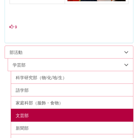
9
部活動
学芸部
科学研究部（物/化/地/生）
語学部
家庭科部（服飾・食物）
文芸部
新聞部