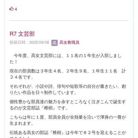
4
R7 文芸部
投稿日時 : 2025/09/08
高女教職員
今年度、高女文芸部には、１１名の１年生が入部しまし
た！
現在の部員数は３年生４名、２年生９名、１年生１１名 計
２４名です。
それぞれが、小説や詩、俳句や短歌等の自分が書きたい、創
りたい作品を日々制作しています。
個性豊かな部員達の魅力を余すところなく注ぎこんで誕生す
るのが文芸部誌『椎樹』です。
こちらは年に１度、部員全員が全熱量を注いで渾身の一冊が
生まれます。
伝統ある高女の部誌『椎樹』は今年で８２号を迎えることが