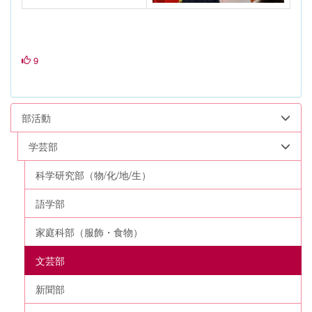
9
部活動
学芸部
科学研究部（物/化/地/生）
語学部
家庭科部（服飾・食物）
文芸部
新聞部