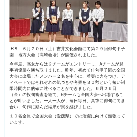
R８ ６月２０日（土）吉井文化会館にて第２９回俳句甲子
園 地方大会（高崎会場）が開催されました。
今年度、高女からは２チームがエントリーし、Aチームが見
事初優勝を勝ち取りました。昨年、初めて俳句甲子園の全国
大会に出場したメンバー２名を中心に、着実に力をつけ、デ
ィベートではそれぞれの気づきや考察を３０秒という短い制
限時間内に的確に述べることができました。６月２６日
（金）の投句審査を経て、Bチームも全国大会へ出場するこ
とが叶いました。一人一人が、毎日毎日、真摯に俳句に向き
合い、句作に励んだ結果が実を結びました。
１０名全員で全国大会（愛媛県）での活躍に向けて頑張って
います。