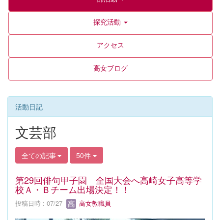
探究活動
アクセス
高女ブログ
活動日記
文芸部
全ての記事
50件
第29回俳句甲子園 全国大会へ高崎女子高等学
校Ａ・Ｂチーム出場決定！！
投稿日時 : 07/27
高女教職員