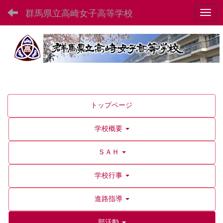
群馬県立高崎女子高等学校
Toggl
トップページ
学校概要
ＳＡＨ
学校行事
進路指導
部活動