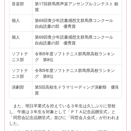
音楽部
第17回群馬県声楽アンサンブルコンテスト 銀
賞
個人
第69回青少年読書感想文群馬県コンクール
自由読書の部 優秀賞
個人
第69回青少年読書感想文群馬県コンクール
自由読書の部 優秀賞
ソフトテ
令和5年度ソフトテニス群馬県高校ランキン
ニス部
グ 第8位
ソフトテ
令和5年度ソフトテニス群馬県高校ランキン
ニス部
グ 第8位
演劇部
第5回高校生ドラマリーディング演劇祭 優良
賞
また、明日卒業式を控えている３年生は久しぶりに登校
し、午後は３年生を対象として「ＰＴＡ記念品贈呈式」と
「同窓会記念品贈呈式」並びに「同窓会入会式」が行われま
した。