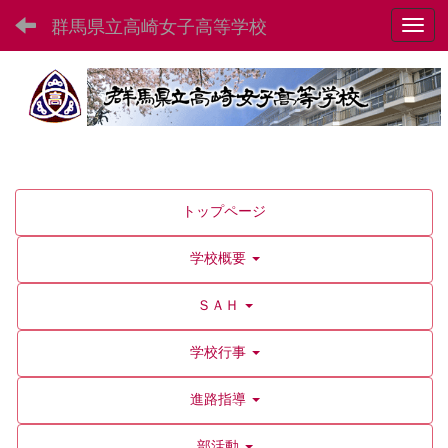
群馬県立高崎女子高等学校
Toggl
トップページ
学校概要
ＳＡＨ
学校行事
進路指導
部活動