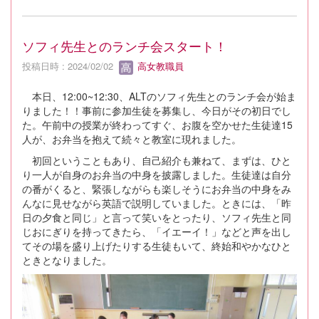
ソフィ先生とのランチ会スタート！
投稿日時 : 2024/02/02
高女教職員
本日、12:00~12:30、ALTのソフィ先生とのランチ会が始ま
りました！！事前に参加生徒を募集し、今日がその初日でし
た。午前中の授業が終わってすぐ、お腹を空かせた生徒達15
人が、お弁当を抱えて続々と教室に現れました。
初回ということもあり、自己紹介も兼ねて、まずは、ひと
り一人が自身のお弁当の中身を披露しました。生徒達は自分
の番がくると、緊張しながらも楽しそうにお弁当の中身をみ
んなに見せながら英語で説明していました。ときには、「昨
日の夕食と同じ」と言って笑いをとったり、ソフィ先生と同
じおにぎりを持ってきたら、「イエーイ！」などと声を出し
てその場を盛り上げたりする生徒もいて、終始和やかなひと
ときとなりました。