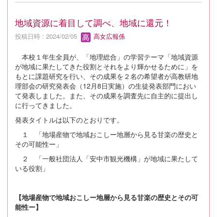
地域資源に着目して調べ、地域に還元！
投稿日時 : 2024/02/05
高女広報係
本校１年生全員が、「地理総合」の学習テーマ「地域資源
が地域に果たしてきた役割とそれをより輝かせるために」を
もとに課題研究を行い、その成果を２名の希望者が高教研地
理部会の研究発表会（12月8日実施）の生徒発表部門におい
て発表しました。また、その成果を調査先に自主的に提出し
に行ってきました。
発表タイトルは以下のとおりです。
１ 「地場産物で地域おこしー地層から見る甘楽の歴史と
その可能性ー」
２ 「一般社団法人「安中市観光機構」が地域に果たして
いる役割」
【地場産物で地域おこしー地層から見る甘楽の歴史とその可
能性ー】