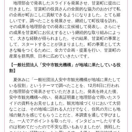
地理部会で発表したスライドを発展させ、甘楽町に提出に
行きました。甘楽町の役員さんの全面的な協力のおかげで私
の企画が町おこしに貢献できるようになりました。とても嬉
しいです。調べたことを発展させ、継続して町役場を訪れ、
その成果を地理部会での発表に立候補して発表し、さらにそ
の成果を甘楽町にお伝えするという継続的な取り組みによっ
て、大きな経験が得られました。その結果、甘楽町の事業と
して、スタートすることが決まりました。町の事業として大
きな輪をつくるために、全力で企画・提案を行い、甘楽町の
産業を群馬県、日本に広めていきたいです。
【一般社団法人「安中市観光機構」が地域に果たしている役
割】
夏休みに「一般社団法人安中市観光機構が地域に果たして
いる役割」というテーマで調べたことを、12月8日に行われ
た地理部会で発表させていただきました。発表を終えた後、
安中市観光機構へ伺い、発表証明書と地理部会で用いたスラ
イドの資料をお見せしました。観光地域づくりにおいて大切
なことは、その地域に訪れる人だけでなく、住民の方にも地
域の魅力を感じてもらうことだと、本調査を通して学びまし
た。一人でアポイントを取ったり、インタビューしたりする
のは初めてだったので不安な思いもありましたが、挑戦した