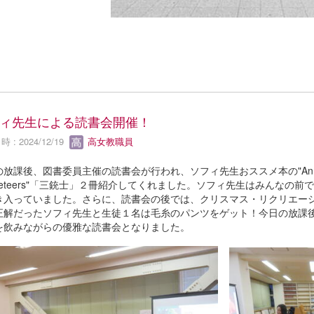
ィ先生による読書会開催！
 : 2024/12/19
高女教職員
放課後、図書委員主催の読書会が行われ、ソフィ先生おススメ本の"Anne of Gr
sketeers"「三銃士」２冊紹介してくれました。ソフィ先生はみんな
き入っていました。さらに、読書会の後では、クリスマス・リクリエー
正解だったソフィ先生と生徒１名は毛糸のパンツをゲット！今日の放課後
を飲みながらの優雅な読書会となりました。