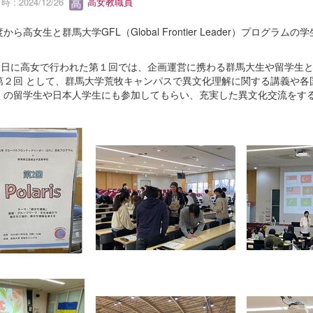
 : 2024/12/26
高女教職員
から高女生と群馬大学GFL（Global Frontier Leader）プログラム
。
31日に高女で行われた第１回では、企画運営に携わる群馬大生や留学生と
第２回 として、群馬大学荒牧キャンパスで異文化理解に関する講義や各
くの留学生や日本人学生にも参加してもらい、充実した異文化交流をす
。