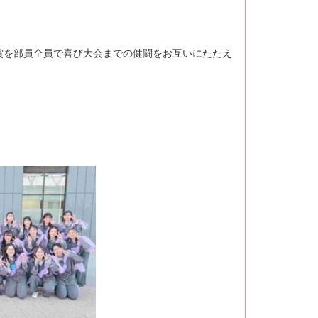
賞を部員全員で喜び大会までの健闘をお互いにたたえ
。