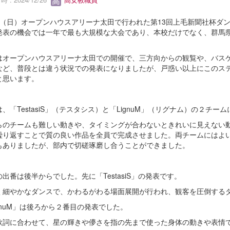
/22（日）オープンハウスアリーナ太田で行われた第13回上毛新聞社杯
発表の機会では一年で最も大規模な大会であり、本校だけでなく、群馬
はオープンハウスアリーナ太田での開催で、三方向からの観覧や、バス
など、普段とは違う状況での発表になりましたが、戸惑い以上にこのス
と思います。
、「TestasiS」（テスタシス）と「LignuM」（リグナム）の２
らのチームも難しい動きや、タイミングが合わないときれいに見えない
繰り返すことで質の良い作品を全員で完成させました。両チームにはよ
もありましたが、部内で切磋琢磨し合うことができました。
出番は後半からでした。先に「TestasiS」の発表です。
く細やかなダンスで、かわるがわる場面展開が行われ、観客を圧倒する
gnuM」は後ろから２番目の発表でした。
歌詞に合わせて、星の輝きや儚さを指の先まで使った身体の動きや表情