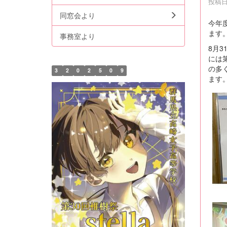
投稿日時
同窓会より
今年度
ます
事務室より
8月
には
の多
3
2
0
2
5
0
9
ます