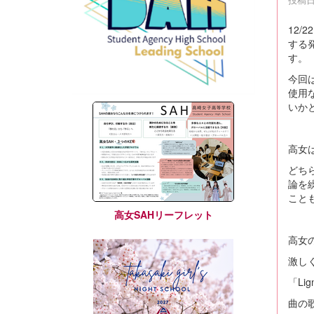
12
する
す。
今回
使用
いか
高女は
どち
論を
こと
高女SAHリーフレット
高女の
激し
「Li
曲の