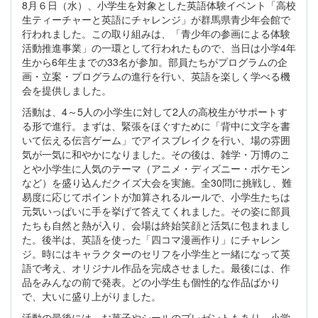
8月６日（水）、小学生を対象とした英語体験イベント「高校
生ティーチャーと英語にチャレンジ」が群馬県青少年会館で
行われました。この取り組みは、「青少年の参画による体験
活動推進事業」の一環として行われたもので、当日は小学4年
生から6年生までの33名が参加。部員たちがプログラムの企
画・立案・プログラムの進行を行い、英語を楽しく学べる機
会を提供しました。
活動は、4～5人の小学生に対して2人の高校生がサポートす
る形で進行。まずは、緊張をほぐすために「背中に文字を書
いて伝える伝言ゲーム」でアイスブレイクを行い、場の雰囲
気が一気に和やかになりました。その後は、雑学・万博のこ
とや小学生に人気のテーマ（アニメ・ディズニー・ポケモン
など）を盛り込んだクイズ大会を実施。全30問に挑戦し、難
易度に応じてポイントが加算されるルールで、小学生たちは
元気いっぱいに手を挙げて答えてくれました。その姿に部員
たちも自然と熱が入り、会場は終始笑顔と活気に包まれまし
た。後半は、英語を使った「四コマ漫画作り」にチャレン
ジ。時にはキャラクターのセリフを小学生と一緒になって英
語で考え、オリジナル作品を完成させました。最後には、作
品をみんなの前で発表。どの小学生も個性的な作品ばかり
で、大いに盛り上がりました。
活動の最後には、お菓子やシールのプレゼントもあり、小学