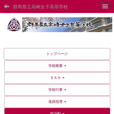
群馬県立高崎女子高等学校
Toggl
トップページ
学校概要
ＳＡＨ
学校行事
進路指導
部活動