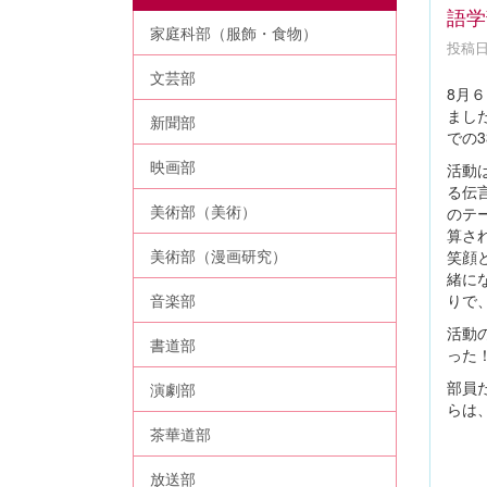
語学
家庭科部（服飾・食物）
投稿日時
文芸部
8月
まし
新聞部
での
映画部
活動
る伝
美術部（美術）
のテ
算さ
美術部（漫画研究）
笑顔
緒に
りで
音楽部
活動
書道部
った
部員
演劇部
らは
茶華道部
放送部