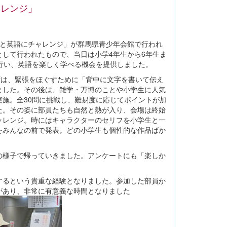
ャレンジ」
ーと英語にチャレンジ」が群馬県青少年会館で行われ
して行われたもので、当日は小学4年生から6年生ま
行い、英語を楽しく学べる機会を提供しました。
ずは、緊張をほぐすために「背中に文字を書いて伝え
ました。その後は、雑学・万博のことや小学生に人気
施。全30問に挑戦し、難易度に応じてポイントが加
た。その姿に部員たちも自然と熱が入り、会場は終始
ャレンジ。時にはキャラクターのセリフを小学生と一
をみんなの前で発表。どの小学生も個性的な作品ばか
の様子で帰っていきました。アンケートにも「楽しか
するという貴重な経験となりました。参加した部員か
があり、非常に有意義な時間となりました