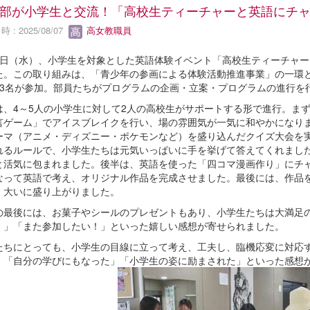
部が小学生と交流！「高校生ティーチャーと英語にチ
 : 2025/08/07
高女教職員
６日（水）、小学生を対象とした英語体験イベント「高校生ティーチャ
た。この取り組みは、「青少年の参画による体験活動推進事業」の一環と
33名が参加。部員たちがプログラムの企画・立案・プログラムの進行を
は、4～5人の小学生に対して2人の高校生がサポートする形で進行。ま
言ゲーム」でアイスブレイクを行い、場の雰囲気が一気に和やかになり
ーマ（アニメ・ディズニー・ポケモンなど）を盛り込んだクイズ大会を実
れるルールで、小学生たちは元気いっぱいに手を挙げて答えてくれまし
と活気に包まれました。後半は、英語を使った「四コマ漫画作り」にチ
なって英語で考え、オリジナル作品を完成させました。最後には、作品
、大いに盛り上がりました。
の最後には、お菓子やシールのプレゼントもあり、小学生たちは大満足
！」「また参加したい！」といった嬉しい感想が寄せられました。
たちにとっても、小学生の目線に立って考え、工夫し、臨機応変に対応
、「自分の学びにもなった」「小学生の姿に励まされた」といった感想