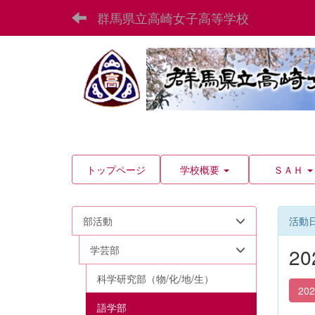
群馬県立高崎女子高等学校
トップページ
学校概要
ＳＡＨ
部活動
活動
学芸部
2
科学研究部（物/化/地/生）
20
語学部