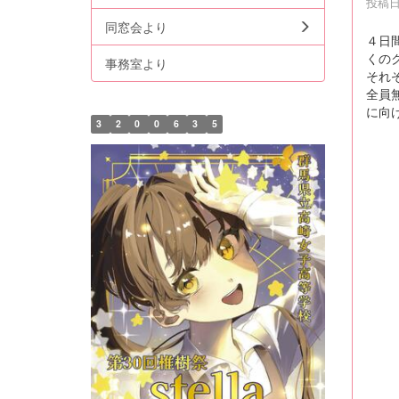
投稿日時
同窓会より
４日
くの
事務室より
それ
全員
に向
3
2
0
0
6
3
5