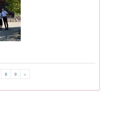
8
9
»