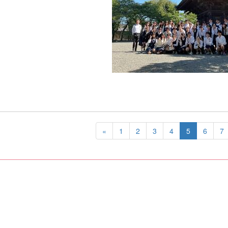
«
1
2
3
4
5
6
7