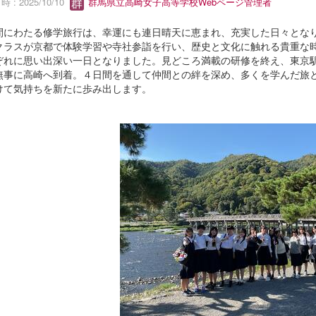
 : 2025/10/10
群馬県立高崎女子高等学校Webページ管理者
間にわたる修学旅行は、幸運にも連日晴天に恵まれ、充実した日々とな
クラスが京都で体験学習や寺社参詣を行い、歴史と文化に触れる貴重な
ぞれに思い出深い一日となりました。見どころ満載の研修を終え、東京
無事に高崎へ到着。４日間を通して仲間との絆を深め、多くを学んだ旅
けて気持ちを新たに歩み出します。