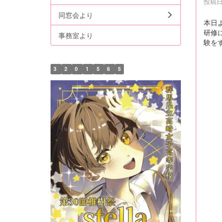
投稿日時
同窓会より
本日
研修
事務室より
験を
3
2
0
1
5
6
5