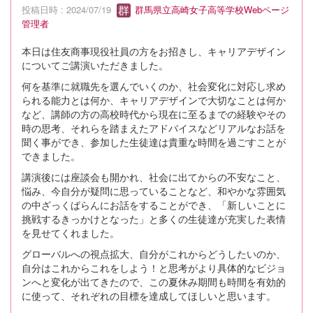
投稿日時 : 2024/07/19
群馬県立高崎女子高等学校Webページ
管理者
本日は住友商事現役社員の方をお招きし、キャリアデザイン
についてご講演いただきました。
何を基準に就職先を選んでいくのか、社会変化に対応し求め
られる能力とは何か、キャリアデザインで大切なことは何か
など、講師の方の高校時代から現在に至るまでの経験やその
時の思考、それらを踏まえたアドバイスなどリアルなお話を
聞く事ができ、参加した生徒達は貴重な時間を過ごすことが
できました。
講演後には座談会も開かれ、社会に出てからの不安なこと、
悩み、今自分が疑問に思っていることなど、和やかな雰囲気
の中ざっくばらんにお話をすることができ、「新しいことに
挑戦するきっかけとなった」と多くの生徒達が充実した表情
を見せてくれました。
グローバルへの視点拡大、自分がこれからどうしたいのか、
自分はこれからこれをしよう！と思考がより具体的なビジョ
ンへと変化が出てきたので、この夏休み期間も時間を有効的
に使って、それぞれの目標を達成してほしいと思います。