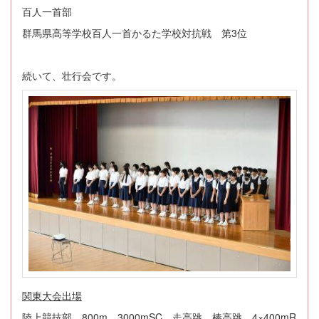
百人一首部
群馬県高等学校百人一首かるた学校対抗戦 第3位
続いて、壮行会です。
関東大会出場
陸上競技部 800m 3000mSC 走高跳 棒高跳 4×400mR