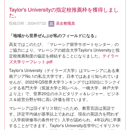
Taylor's Universityの指定校推薦枠を獲得しまし
た。
投稿日時 : 2024/07/22
高女教職員
「地域から世界ぜんぶが私のフィールドになる」
高女ではこのたび、「マレーシア留学サポートセンター」の
ご協力により、マレーシアの総合大学Taylor's Universityと指
定校推薦制度の協定を締結することになりました。
テイラー
ズ大学リーフレット.pdf
Taylor's University（テイラーズ大学）はマレーシアにある東
南アジアNo.1の私立大学です。日本ではあまり知られていま
せんが、2022年QS世界大学ランキングでは332位にランクイ
ンする名門大学（筑波大学と同レベル、一橋大学、神戸大学
より上）で、世界20位のホスピタリティ＆レジャー、ビジネ
ス＆経営分野が特に高い評価を得ています。
マレーシアは旧イギリス領だったため、教育言語は英語で
す。評定平均値が基準以上であれば、現在の英語力を問わず
（入学前研修等の条件付で）入学が認められ、4年以内に卒業
することができます。Taylor's University在学中にイギリスや