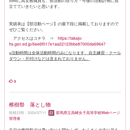
同時に高女教職員も、部活動の在り方・今後の活動計画に役
立てていきたいと思います。
実績表は【部活動ページ】の最下段に掲載しておりますので
ぜひご覧ください。
アクセスはコチラ ⇒
https://takajo-
hs.gsn.ed.jp/6ee6f017e1aa22123bbe87000da69647
※活動時間は全体活動時間のみになります。自主練習・クール
ダウン・片付けなどは含まれておりません。
8
椎樹祭 落とし物
投稿日時 : 2024/07/11
群馬県立高崎女子高等学校Webページ
管理者
先日の椎樹祭では暑い中にも関わらず、たくさんの方に足を