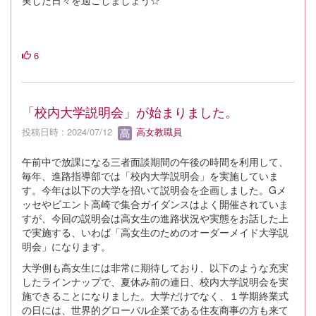
実した日々を過ごしましょう☆
6
「校内大学説明会」が始まりました。
投稿日時 : 2024/07/12
高女教職員
午前中で放課になる三者面談期間の午後の時間を利用して、
毎年、進路指導部では「校内大学説明会」を実施していま
す。今年は以下の大学を招いて説明会を企画しました。Gメ
ッセやビエント高崎で集合ガイダンスはよく開催されていま
すが、今回の説明会は高女生の進路状況や実態をお話した上
で実施する、いわば「高女生のためのオーダーメイド大学説
明会」になります。
大学側も高女生には非常に期待しており、以下のような充実
したラインナップで、夏休み前の連日、校内大学説明会を実
施できることになりました。大学だけでなく、１学期終業式
の日には、世界的グローバル企業である住友商事の方も来て