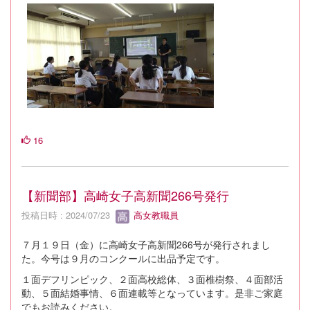
16
【新聞部】高崎女子高新聞266号発行
投稿日時 : 2024/07/23
高女教職員
７月１９日（金）に高崎女子高新聞266号が発行されまし
た。今号は９月のコンクールに出品予定です。
１面デフリンピック、２面高校総体、３面椎樹祭、４面部活
動、５面結婚事情、６面連載等となっています。是非ご家庭
でもお読みください。