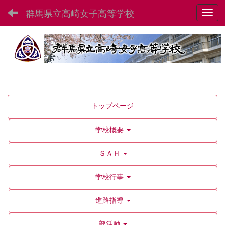
群馬県立高崎女子高等学校
Toggl
トップページ
学校概要
ＳＡＨ
学校行事
進路指導
部活動