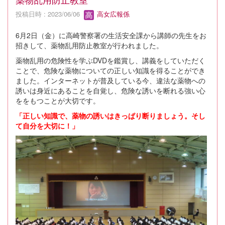
投稿日時 : 2023/06/06
高女広報係
6月2日（金）に高崎警察署の生活安全課から講師の先生をお
招きして、薬物乱用防止教室が行われました。
薬物乱用の危険性を学ぶDVDを鑑賞し、講義をしていただく
ことで、危険な薬物についての正しい知識を得ることができ
ました。インターネットが普及している今、違法な薬物への
誘いは身近にあることを自覚し、危険な誘いを断れる強い心
ををもつことが大切です。
「正しい知識で、薬物の誘いはきっぱり断りましょう。そし
て自分を大切に！」