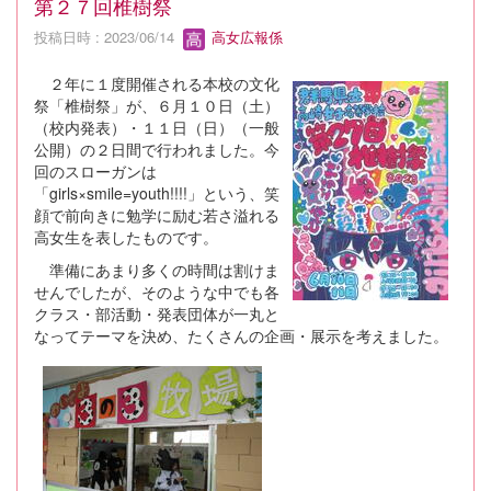
第２７回椎樹祭
投稿日時 : 2023/06/14
高女広報係
２年に１度開催される本校の文化
祭「椎樹祭」が、６月１０日（土）
（校内発表）・１１日（日）（一般
公開）の２日間で行われました。今
回のスローガンは
「girls×smile=youth!!!!」という、笑
顔で前向きに勉学に励む若さ溢れる
高女生を表したものです。
準備にあまり多くの時間は割けま
せんでしたが、そのような中でも各
クラス・部活動・発表団体が一丸と
なってテーマを決め、たくさんの企画・展示を考えました。