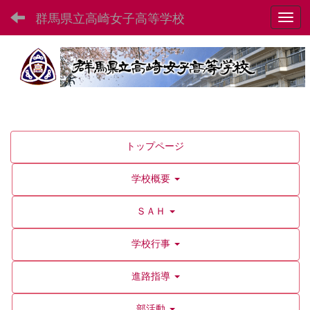
群馬県立高崎女子高等学校
Toggl
トップページ
学校概要
ＳＡＨ
学校行事
進路指導
部活動