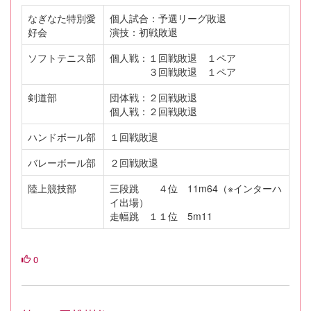
なぎなた特別愛
個人試合：予選リーグ敗退
好会
演技：初戦敗退
ソフトテニス部
個人戦：１回戦敗退 １ペア
３回戦敗退 １ペア
剣道部
団体戦：２回戦敗退
個人戦：２回戦敗退
ハンドボール部
１回戦敗退
バレーボール部
２回戦敗退
陸上競技部
三段跳 ４位 11m64（※インターハ
イ出場）
走幅跳 １１位 5m11
0